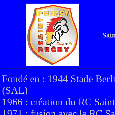
Sai
Fondé en : 1944 Stade Berl
(SAL)
1966 : création du RC Saint
1971 : fusion avec le RC Sa