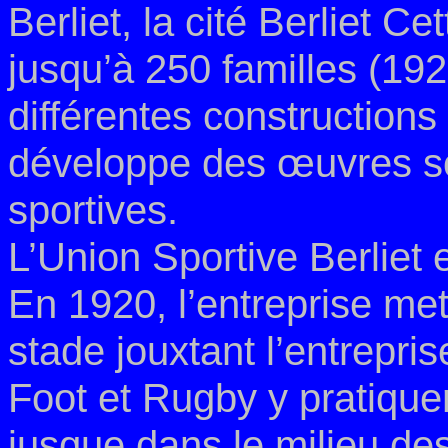
Berliet, la cité
Berliet
Cet
jusqu’à
250 familles (192
différentes
constructions 
développe
des œuvres so
sportives.
L’Union Sportive Berliet
e
En
1920, l’entreprise met
stade jouxtant
l’entrepris
Foot et Rugby
y pratiquen
jusque dans le milieu de