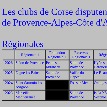
Les clubs de Corse disputen
de Provence-Alpes-Côte d'
Régionales
Promotion
Réserves
Régionale 1
Régio
Régionale 1
Régionale 1
2026
Salon de Provence
Pennes
Salon de
Hyères
Mirabeau
Provence
Carquei
2025
Digne les Bains
Salon de
Vallée du
Le Beau
Provence
Gapeau
2024
Saint Saturnin les
Fos sur Mer
Oranges
Avignon
2023
Marseille
Salon de
Isula XV
Méditerranée
Provence
Vecchio 