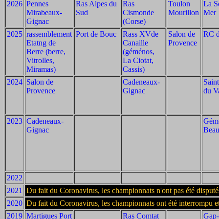
2026
Pennes
Ras Alpes du
Ras
Toulon
La S
Mirabeaux-
Sud
Cismonde
Mourillon
Mer
Gignac
(Corse)
2025
rassemblement
Port de Bouc
Rass XVde
Salon de
RC d
Etatng de
Canaille
Provence
Berre (berre,
(géménos,
Vitrolles,
La Ciotat,
Miramas)
Cassis)
2024
Salon de
Cadeneaux-
Sain
Provence
Gignac
du V
2023
Cadeneaux-
Gém
Gignac
Beau
2022
2021
Du fait du Coronavirus, les championnats n'ont pas été disputé
2020
Du fait du Coronavirus, les championnats ont été interrompu 
2019
Martigues Port
Ras Comtat
Gap-