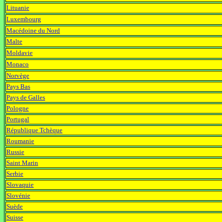
Lituanie
rugby
Luxembourg
rugby
Macédoine du Nord
rugby
Malte
rugby
Moldavie
rugby
Monaco
rugby
Norvège
rugby
Pays Bas
rugby
Pays de Galles
rugby
Pologne
rugby
Portugal
rugby
République Tchèque
rugby
Roumanie
rugby
Russie
rugby
Saint Marin
rugby
Serbie
rugby
Slovaquie
rugby
Slovénie
rugby
Suède
rugby
Suisse
rugby