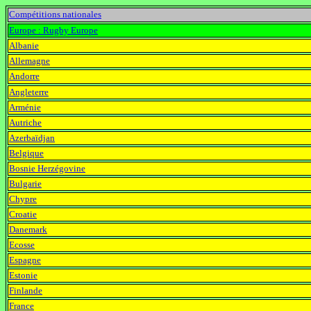
Compétitions nationales
Europe : Rugby Europe
Albanie
rugby
Allemagne
rugby
Andorre
rugby
Angleterre
rugby
Arménie
rugby
Autriche
rugby
Azerbaïdjan
rugby
Belgique
rugby
Bosnie Herzégovine
rugby
Bulgarie
rugby
Chypre
rugby
Croatie
rugby
Danemark
rugby
Ecosse
rugby
Espagne
rugby
Estonie
rugby
Finlande
ru
rugby
gby
France
rugby