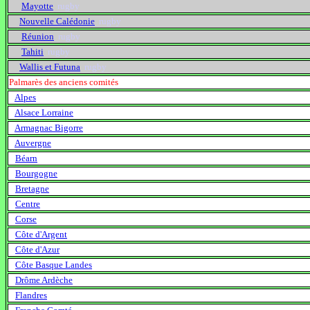
Mayotte
rugby
Nouvelle Calédonie
rugby
Réunion
rugby
Tahiti
rugby
Wallis et Futuna
rugby
Palmarès des anciens comités
Alpes
rugby
Alsace Lorraine
rugby
Armagnac Bigorre
rugby
Auvergne
rugby
Béarn
rugby
Bourgogne
rugby
Bretagne
rugby
Centre
rugby
Corse
rugby
Côte d'Argent
rugby
Côte d'Azur
rugby
Côte Basque Landes
rugby
Drôme Ardèche
rugby
Flandres
rugby