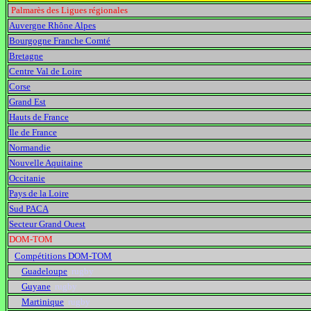
Palmarès des Ligues régionales
Auvergne Rhône Alpes
Bourgogne Franche Comté
Bretagne
Centre Val de Loire
Corse
Grand Est
Hauts de France
Ile de France
Normandie
Nouvelle Aquitaine
Occitanie
Pays de la Loire
Sud PACA
Secteur Grand Ouest
DOM-TOM
Compétitions
DOM-TOM
Guadeloupe
rugby
Guyane
rugby
Martinique
rugby