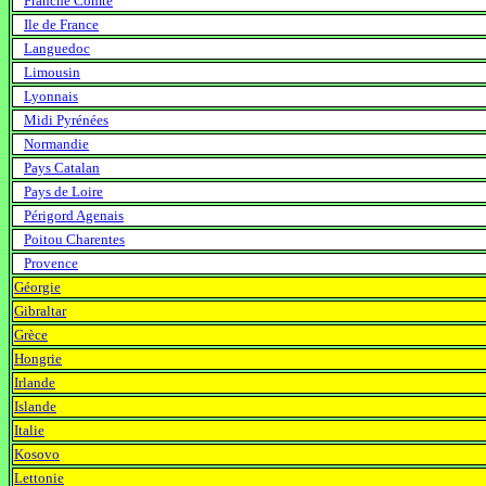
Franche Comté
rugby
Ile de France
rugby
Languedoc
rugby
Limousin
rugby
Lyonnais
rugby
Midi Pyrénées
rugby
Normandie
rugby
Pays Catalan
rugby
Pays de Loire
rugby
Périgord Agenais
rugby
Poitou Charentes
rugby
Provence
rugby
Géorgie
rugby
Gibraltar
rugby
Grèce
rugby
Hongrie
rugby
Irlande
rugby
Islande
rugby
Italie
rugby
Kosovo
rugby
Lettonie
rugby