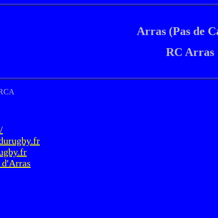
Arras (Pas de Ca
RC Arras
e RCA
/
durugby.fr
ugby.fr
_d'Arras