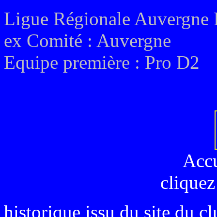
Ligue Régionale Auvergne
ex
Comité :
Auvergne
E
quipe première : Pro D2
Acc
cliquez
historique issu du site du c