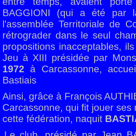
entre temps, avaient port
BAGGIONI (qui a été par la
l'assemblée Territoriale de C
rétrograder dans le seul cha
propositions inacceptables, il
Jeu à XIII présidée par Mons
1972
à Carcassonne, accueil
Bastiais
Ainsi, grâce à François AUTHIE
Carcassonne, qui fit jouer ses 
cette fédération, naquit
BASTIA
Le club, présidé par Jean B