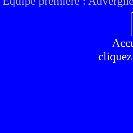
Equipe première : Auvergn
Acc
cliquez