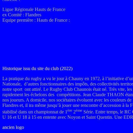
Ligue Régionale Hauts de France
ex
Comité : Flandres
Equipe première : Hauts de France
:
Historique issu du site du club (2022)
La pratique du rugby a vu le jour à Chauny en 1972, à l’initiative d
Nationale, d’autres fonctionnaires des impôts, des collectivités territo
notre sport ont attiré. Le Rugby Club Chaunois était né. Très vite, le
rapidement les échelons des compétitions. Jean Claude THAON étant ori
nos joueurs. A domicile, nos sociétaires évoluent avec les couleurs de
Flandres et, il ira même jusqu’à jouer une rencontre d’accession à la F
ère
ème
stabilisé dans un championnat de 1
2
Série. Entre temps, le RC C
U 16 et U 18 à 15 en entente avec Noyon et Saint Quentin. Une EDR f
ancien logo