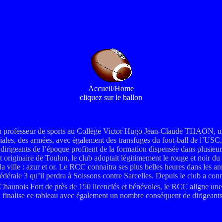
Accueil/Home
cliquez sur le ballon
’un professeur de sports au Collège Victor Hugo Jean-Claude THAON, un
riales, des armées, avec également des transfuges du foot-ball de l’USC, 
s dirigeants de l’époque profitent de la formation dispensée dans plusie
ginaire de Toulon, le club adoptait légitimement le rouge et noir du cl
 la ville : azur et or. Le RCC connaitra ses plus belles heures dans les
édérale 3 qu’il perdra à Soissons contre Sarcelles. Depuis le club a connu
haunois Fort de près de 150 licenciés et bénévoles, le RCC aligne une 
inalise ce tableau avec également un nombre conséquent de dirigeants