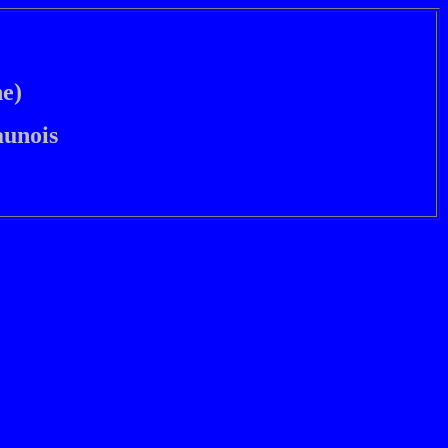
e)
unois