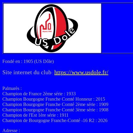
Fondé en : 1905 (US Dôle)
Site internet du club
https://www.usdole.fr/
:
Palmarès :
Champion de France 2ème série : 1933
Champion Bourgogne Franche Comté Honneur : 2015
Champion Bourgogne Franche Comté 2ème série : 1909
Champion Bourgogne Franche Comté 3ème série : 1908
Champion de l'Est 1ère série : 1911
Champion de Bourgogne Franche-Comté -16 R2 : 2026
Adresse :