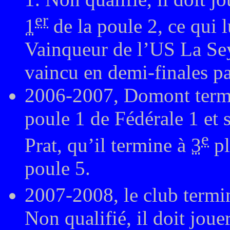
er
1
de la poule 2, ce qui 
Vainqueur de l’US La Seyn
vaincu en demi-finales 
2006-2007, Domont termin
poule 1 de Fédérale 1 et s
e
Prat, qu’il termine à
3
pl
poule 5.
2007-2008, le club term
Non qualifié, il doit joue