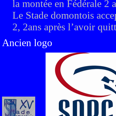
la montée en Fédérale 2 a
Le Stade domontois accep
2, 2ans après l’avoir quit
Ancien logo