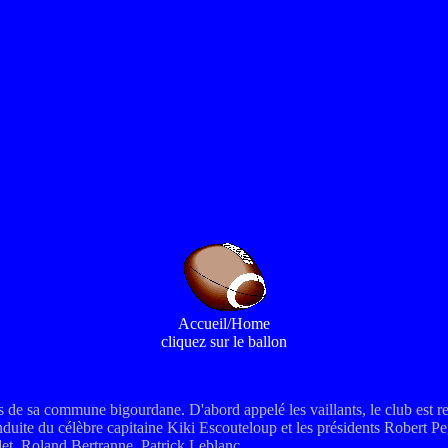
Accueil/Home
cliquez sur le ballon
 de sa commune bigourdane. D'abord appelé les vaillants, le club est r
duite du célèbre capitaine Kiki Escouteloup et les présidents Robert P
t, Roland Bertranne, Patrick Leblanc...