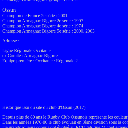
Ossun
Champion de France 2e série : 2001
Champion Armagnac Bigorre 2e série : 1997
Champion Armagnac Bigorre 4e série : 1974
Champion Armagnac Bigorre 5e série : 2000, 2003
Adresse :
Ligue Régionale Occitanie
ex
Comité :
Armagnac Bigorre
Equipe première :
Occitanie : Régionale 2
Historique issu du site du club d'Ossun (2017)
Depuis plus de 80 ans le Rugby Club Ossunois représente les couleurs
Dans les années 1970-80 le club évoluait en 3ème division sous la con
De grands joueurs connus ont évolué au RCO tels que Michel Arnaude