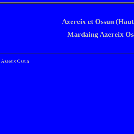
Azereix et Ossun (Haut
Mardaing Azereix O
g Azereix Ossun