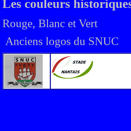
Les couleurs historique
Rouge, Blanc et Vert
Anciens logos du SNUC