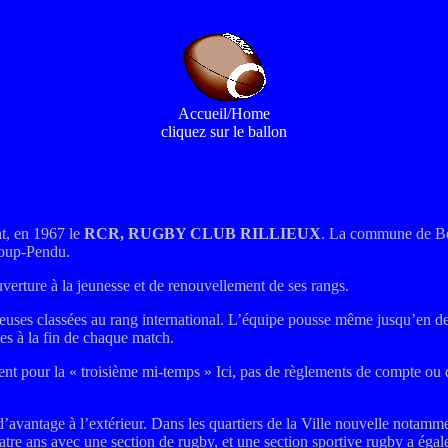
Accueil/Home
cliquez sur le ballon
t, en 1967 le
RCR
,
RUGBY CLUB RILLIEUX
. La commune de Beyn
Loup-Pendu.
uverture à la jeunesse et de renouvellement de ses rangs.
uses classées au rang international. L’équipe pousse même jusqu’en deux
ées à la fin de chaque match.
uvent pour la « troisième mi-temps » Ici, pas de règlements de compte ou 
 d’avantage à l’extérieur. Dans les quartiers de la Ville nouvelle notam
tre ans avec une section de rugby, et une section sportive rugby a égal