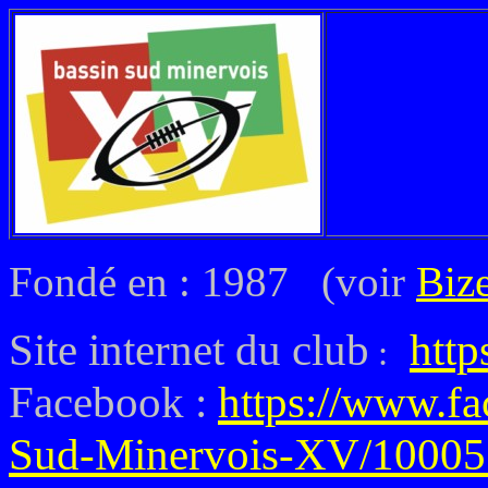
Fondé en : 1987 (voir
Biz
Site internet du club
http
:
Facebook :
https://www.f
Sud-Minervois-XV/10005