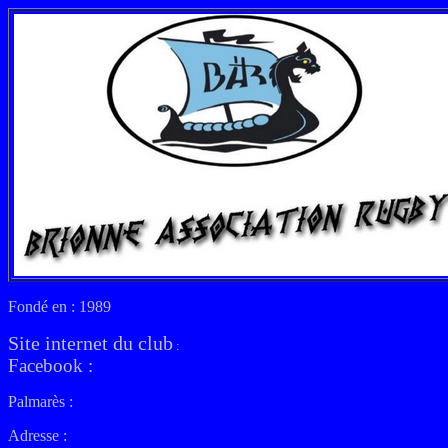
Fondé en : 1989
Site internet du club
:
Facebook :
Palmarès :
Adresse :