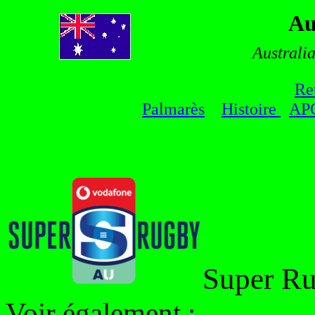
Au
Australi
Re
Palmarès
Histoire
AP
Super R
Voir également :