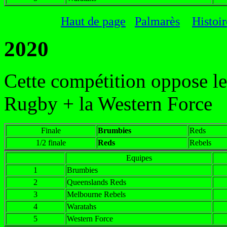
Haut de page
Palmarès
Histoi
2020
Cette compétition oppose le
Rugby + la Western Force
Finale
Brumbies
Reds
1/2 finale
Reds
Rebels
Equipes
1
Brumbies
2
Queenslands Reds
3
Melbourne Rebels
4
Waratahs
5
Western Force