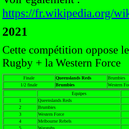
https://fr.wikipedia.org
2021
Cette compétition oppose le
Rugby + la Western Force
Finale
Queenslands Reds
Brumbies
1/2 finale
Brumbies
Western Fo
Equipes
1
Queenslands Reds
2
Brumbies
3
Western Force
4
Melbourne Rebels
5
Waratahs