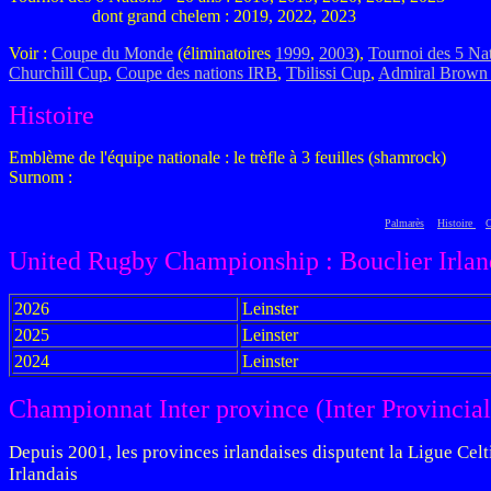
dont grand chelem : 2019, 2022, 2023
Voir :
Coupe du Monde
(éliminatoires
1999
,
2003
),
Tournoi des 5 Na
Churchill Cup
,
Coupe des nations IRB
,
Tbilissi Cup
,
Admiral Brown
Histoire
Emblème de l'équipe nationale : le trèfle à 3 feuilles (shamrock)
Surnom :
Palmarès
Histoire
C
United Rugby Championship : Bouclier Irlan
2026
Leinster
2025
Leinster
2024
Leinster
Championnat
Inter province (Inter Provincial
Depuis 2001, les provinces irlandaises disputent la Ligue Cel
Irlandais