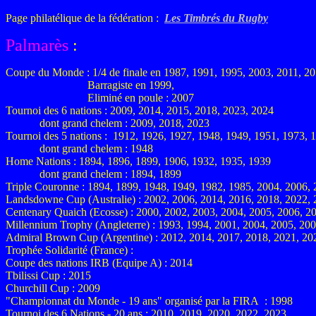
Page philatélique de la fédération :
Les Timbrés du Rugby
Palmarès
:
Coupe du Monde : 1/4 de finale en 1987, 1991, 1995, 2003, 2011, 2
Barragiste en 1999,
Eliminé en poule : 2007
Tournoi des 6 nations : 2009, 2014, 2015, 2018, 2023, 2024
dont grand chelem : 2009, 2018, 2023
Tournoi des 5 nations : 1912, 1926, 1927, 1948, 1949, 1951, 1973, 
dont grand chelem : 1948
Home Nations : 1894, 1896, 1899, 1906, 1932, 1935, 1939
dont grand chelem : 1894, 1899
Triple Couronne : 1894, 1899, 1948, 1949, 1982, 1985, 2004, 2006,
Landsdowne Cup (Australie) : 2002, 2006, 2014, 2016, 2018, 2022, 
Centenary Quaich (Ecosse) : 2000, 2002, 2003, 2004, 2005, 2006, 2
Millennium Trophy (Angleterre) : 1993, 1994, 2001, 2004, 2005, 20
Admiral Brown Cup (Argentine) : 2012, 2014, 2017, 2018, 2021, 20
Trophée Solidarité (France) :
Coupe des nations IRB (Equipe A) : 2014
Tbilissi Cup : 2015
Churchill Cup : 2009
"Championnat du Monde - 19 ans" organisé par la FIRA : 1998
Tournoi des 6 Nations - 20 ans : 2010, 2019, 2020, 2022, 2023