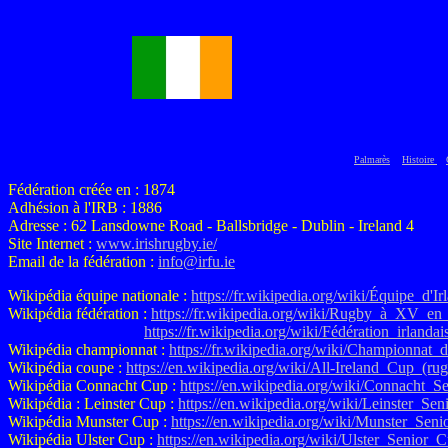
Palmarès
Histoire
Fédération créée en : 1874
Adhésion à l'IRB : 1886
Adresse : 62 Lansdowne Road - Ballsbridge - Dublin - Ireland 4
Site Internet :
www.irishrugby.ie/
Email de la fédération :
info@irfu.ie
Wikipédia équipe nationale :
https://fr.wikipedia.org/wiki/Équipe_d
Wikipédia fédération :
https://fr.wikipedia.org/wiki/Rugby_à_XV_en_
https://fr.wikipedia.org/wiki/Fédération_irlan
Wikipédia championnat :
https://fr.wikipedia.org/wiki/Championnat
Wikipédia coupe :
https://en.wikipedia.org/wiki/All-Ireland_Cup_(ru
Wikipédia Connacht Cup :
https://en.wikipedia.org/wiki/Connacht_
Wikipédia : Leinster Cup :
https://en.wikipedia.org/wiki/Leinster_S
Wikipédia Munster Cup :
https://en.wikipedia.org/wiki/Munster_Se
Wikipédia Ulster Cup :
https://en.wikipedia.org/wiki/Ulster_Senior