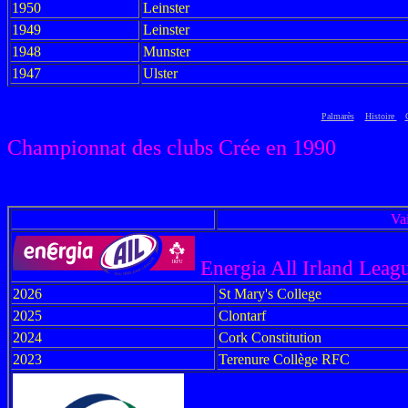
1950
Leinster
1949
Leinster
1948
Munster
1947
Ulster
Palmarès
Histoire
Championnat des clubs
Crée en 1990
Va
Energia All Irland Leag
2026
St Mary's College
2025
Clontarf
2024
Cork Constitution
2023
Terenure Collège RFC