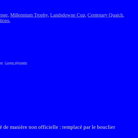
enge
,
Millennium Trophy
,
Landsdowne Cup
,
Centenary Quaich
,
tions
,
pe
Coupes régionales
 de manière non officielle : remplacé par le bouclier