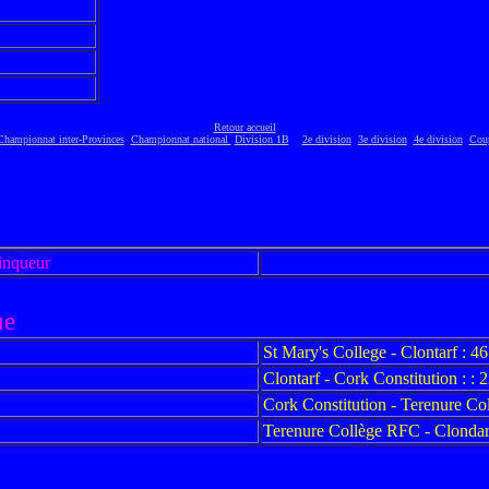
Retour accueil
Championnat inter-Provinces
Championnat national
Division 1B
2e division
3e division
4e division
Cou
inqueur
ue
St Mary's College - Clontarf : 46
Clontarf - Cork Constitution : : 2
Cork Constitution - Terenure Co
Terenure Collège RFC - Clondarf