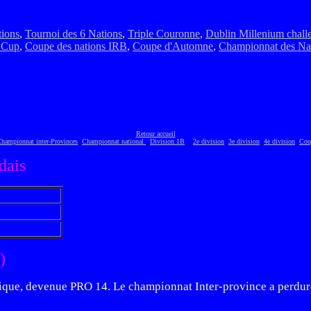
tions
,
Tournoi des 6 Nations
,
Triple Couronne
,
Dublin Millenium
chall
 Cup
,
Coupe des nations IRB
,
Coupe d'Automne
,
Championnat des Na
Retour accueil
hampionnat inter-Provinces
Championnat national
Division 1B
2e division
3e division
4e division
Cou
dais
)
tique, devenue PRO 14. Le championnat Inter-province a perduré