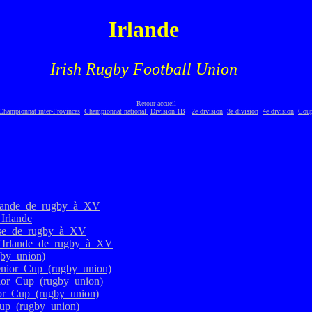
Irlande
Irish Rugby Football Union
Retour accueil
Championnat inter-Provinces
Championnat national
Division 1B
2e division
3e division
4e division
Cou
'Irlande_de_rugby_à_XV
Irlande
daise_de_rugby_à_XV
_d'Irlande_de_rugby_à_XV
gby_union)
Senior_Cup_(rugby_union)
enior_Cup_(rugby_union)
nior_Cup_(rugby_union)
_Cup_(rugby_union)