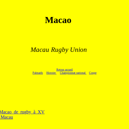
Macao
.
Macau Rugby Union
Retour accueil
Palmarès
Histoire
Championnat national
Coupe
_de_Macao_de_rugby_à_XV
n_Macau