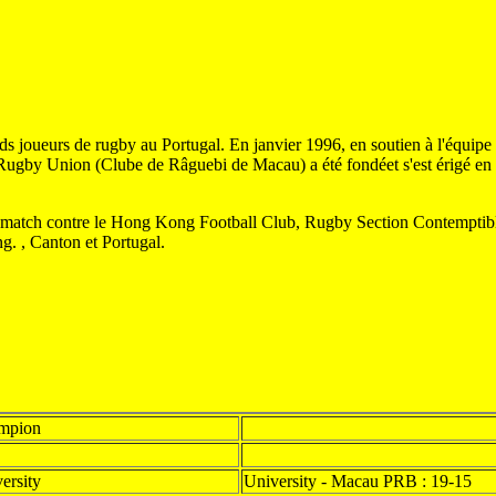
joueurs de rugby au Portugal. En janvier 1996, en soutien à l'équipe nat
gby Union (Clube de Râguebi de Macau) a été fondéet s'est érigé en féd
atch contre le Hong Kong Football Club, Rugby Section Contemptibles 
. , Canton et Portugal.
mpion
ersity
University - Macau PRB : 19-15