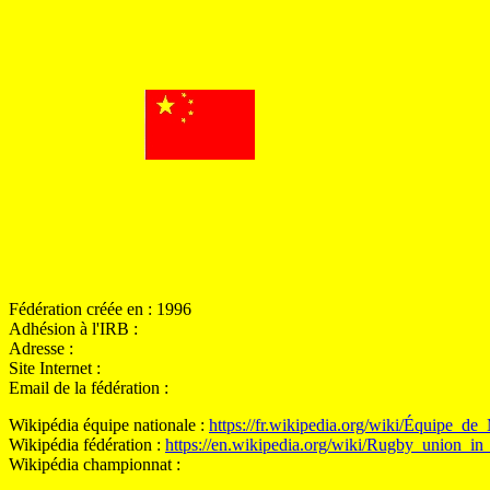
Fédération créée en : 1996
Adhésion à l'IRB :
Adresse :
Site Internet :
Email de la fédération :
Wikipédia équipe nationale :
https://fr.wikipedia.org/wiki/Équipe
Wikipédia fédération :
https://en.wikipedia.org/wiki/Rugby_union_i
Wikipédia championnat :