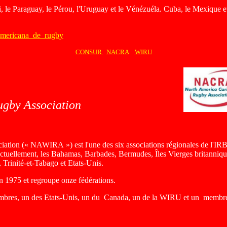
ili, le Paraguay, le Pérou, l'Uruguay et le Vénézuéla. Cuba, le Mexiqu
americana_de_rugby
CONSUR
NACRA
WIRU
gby Association
iation
(« NAWIRA ») est l'une des six associations régionales de l'IRB
 actuellement, les Bahamas, Barbades, Bermudes, Îles Vierges britann
Trinité-et-Tabago et Etats-Unis.
n 1975 et regroupe onze fédérations.
bres, un des Etats-Unis, un du Canada, un de la WIRU et un membre c