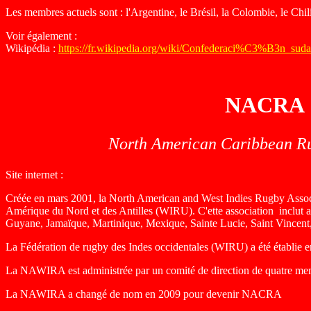
Les membres actuels sont : l'Argentine, le Brésil, la Colombie, le Ch
Voir également :
Wikipédia :
https://fr.wikipedia.org/wiki/Confederaci%C3%B3n_sud
NACRA
North American Caribbean Ru
Site internet :
Créée en mars 2001, la
North American and West Indies Rugby Assoc
Amérique du Nord et des Antilles (WIRU). C'ette association inclut
Guyane, Jamaïque, Martinique, Mexique, Sainte Lucie, Saint Vincent, 
La
Fédération de rugby des Indes occidentales (WIRU) a été établie e
La NAWIRA est administrée par un comité de direction de quatre mem
La NAWIRA a changé de nom en 2009 pour devenir NACRA