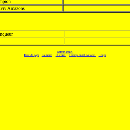
mpion
Aviv Amazons
inqueur
Retour accueil
Haut de page
Palmarès
Histoire
Championnat national
Coupe