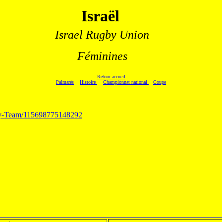
Israël
.
Israel Rugby Union
Féminines
Retour accueil
Palmarès
Histoire
Championnat national
Coupe
gby-Team/115698775148292