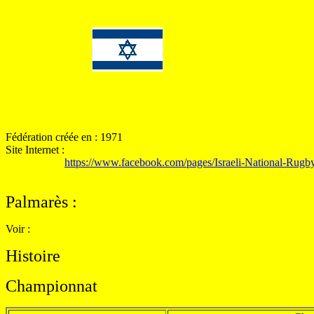
Fédération créée en : 1971
Site Internet :
https://www.facebook.com/pages/Israeli-National-Ru
Palmarès
:
Voir :
Histoire
Championnat