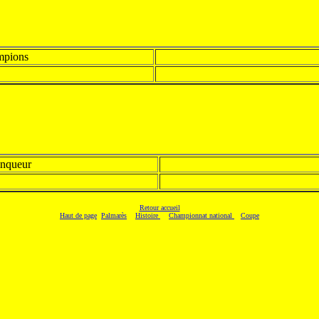
pions
inqueur
Retour accueil
Haut de page
Palmarès
Histoire
Championnat national
Coupe