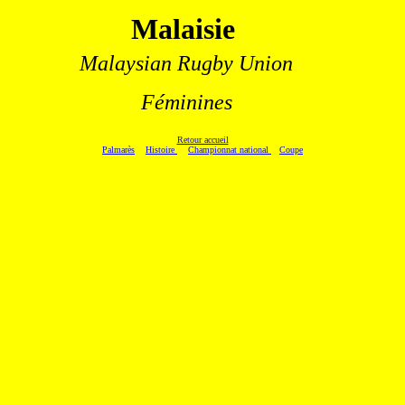
Malaisie
.
Malaysian Rugby Union
Féminines
Retour accueil
Palmarès
Histoire
Championnat national
Coupe