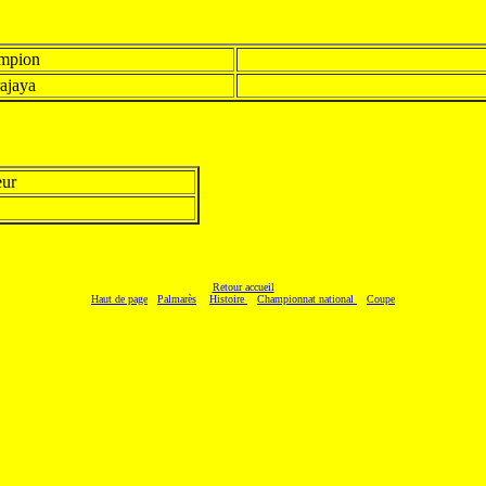
mpion
rajaya
eur
Retour accueil
Haut de page
Palmarès
Histoire
Championnat national
Coupe