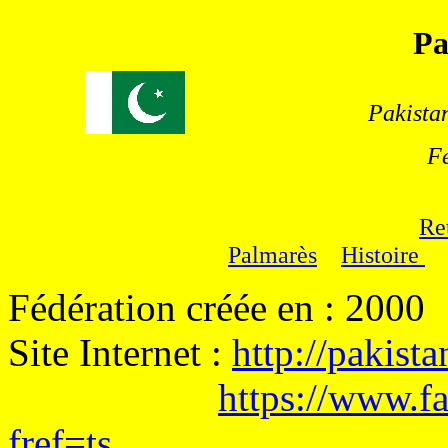
Pa
Pakista
F
Re
Palmarès
Histoire
Fédération créée en : 2000
Site Internet :
http://pakist
https://www.f
fref=ts