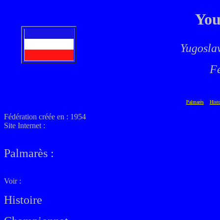
You
Yugosla
F
Palmarès
Hist
Fédération créée en : 1954
Site Internet :
Palmarès
:
Voir :
Histoire