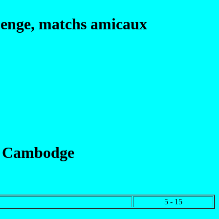
llenge, matchs amicaux
-
Cambodge
5 - 15