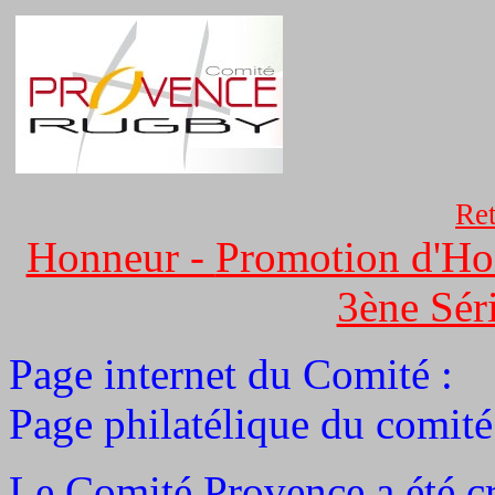
.
Ret
Honneur -
Promotion d'Ho
3ène Sér
Page internet du Comité 
Page philatélique du comité
Le Comité Provence a été c