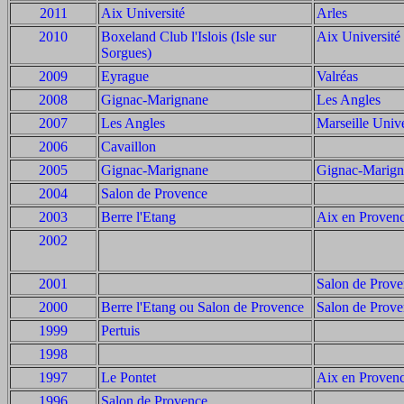
2011
Aix Université
Arles
2010
Boxeland Club l'Islois (Isle sur
Aix Université
Sorgues)
2009
Eyrague
Valréas
2008
Gignac-Marignane
Les Angles
2007
Les Angles
Marseille Unive
2006
Cavaillon
2005
Gignac-Marignane
Gignac-Marign
2004
Salon de Provence
2003
Berre l'Etang
Aix en Proven
2002
2001
Salon de Prov
2000
Berre l'Etang ou Salon de Provence
Salon de Prov
1999
Pertuis
1998
1997
Le Pontet
Aix en Proven
1996
Salon de Provence