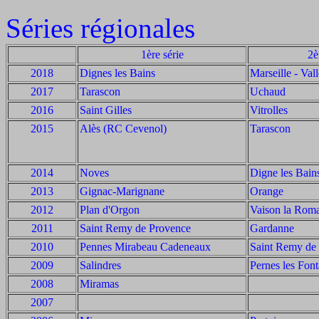
Séries régionales
1ère série
2è
2018
Dignes les Bains
Marseille - Val
2017
Tarascon
Uchaud
2016
Saint Gilles
Vitrolles
2015
Alès (RC Cevenol)
Tarascon
2014
Noves
Digne les Bain
2013
Gignac-Marignane
Orange
2012
Plan d'Orgon
Vaison la Rom
2011
Saint Remy de Provence
Gardanne
2010
Pennes Mirabeau Cadeneaux
Saint Remy de
2009
Salindres
Pernes les Font
2008
Miramas
2007