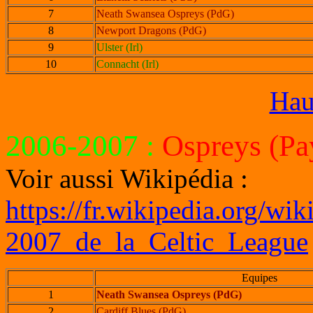
7
Neath Swansea Ospreys (PdG)
8
Newport Dragons (PdG)
9
Ulster (Irl)
10
Connacht (Irl)
Hau
2006-2007
:
Ospreys (Pa
Voir aussi Wikipédia :
https://fr.wikipedia.org/wi
2007_de_la_Celtic_League
Equipes
1
Neath Swansea Ospreys (PdG)
2
Cardiff Blues (PdG)