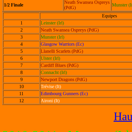
Neath Swansea Ospreys
1/2 Finale
Munster (I
(PdG)
Equipes
1
Leinster (Irl)
2
Neath Swansea Ospreys (PdG)
3
Munster (Irl)
4
Glasgow Warriors (Ec)
5
Llanelli Scarlets (PdG)
6
Ulster (Irl)
7
Cardiff Blues (PdG)
8
Connacht (Irl)
9
Newport Dragons (PdG)
10
Trévise (It)
11
Edimbourg Gunners (Ec)
12
Aironi (It)
Hau