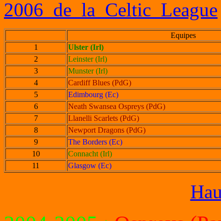
2006_de_la_Celtic_League
Equipes
1
Ulster (Irl)
2
Leinster (Irl)
3
Munster (Irl)
4
Cardiff Blues (PdG)
5
Edimbourg (Ec)
6
Neath Swansea Ospreys (PdG)
7
Llanelli Scarlets (PdG)
8
Newport Dragons (PdG)
9
The Borders (Ec)
10
Connacht (Irl)
11
Glasgow (Ec)
Hau