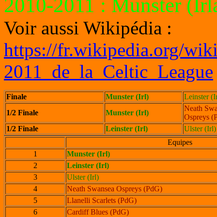
2010-2011
: Munster (Ir
Voir aussi Wikipédia :
https://fr.wikipedia.org/wi
2011_de_la_Celtic_League
Finale
Munster (Irl)
Leinster
(Ir
Neath Swa
1/2 Finale
Munster (Irl)
Ospreys (
1/2 Finale
Leinster
(Irl)
Ulster (Irl)
Equipes
1
Munster (Irl)
2
Leinster (Irl)
3
Ulster (Irl)
4
Neath Swansea Ospreys (PdG)
5
Llanelli Scarlets (PdG)
6
Cardiff Blues (PdG)