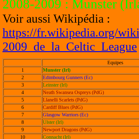
2008-2009
: Munster (Irl
Voir aussi Wikipédia :
https://fr.wikipedia.org/wi
2009_de_la_Celtic_League
Equipes
1
Munster (Irl)
2
Edimbourg Gunners (Ec)
3
Leinster (Irl)
4
Neath Swansea Ospreys (PdG)
5
Llanelli Scarlets (PdG)
6
Cardiff Blues (PdG)
7
Glasgow Warriors (Ec)
8
Ulster (Irl)
9
Newport Dragons (PdG)
10
Connacht (Irl)