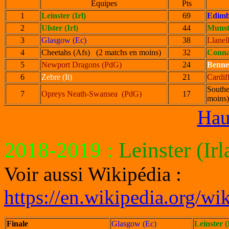
Equipes
Pts
1
Leinster (Irl)
69
Edimb
2
Ulster (Irl)
44
Munste
3
Glasgow (Ec)
38
Llanel
4
Cheetahs (Afs) (2 matchs en moins)
32
Connac
5
Newport Dragons (PdG)
24
Bennet
6
Zebre (It)
21
Cardif
Southe
7
Opreys Neath-Swansea (PdG)
17
moins)
Hau
2018-2019
:
Leinster (Ir
Voir aussi Wikipédia :
https://en.wikipedia.org
Finale
Glasgow (Ec)
Leinster (