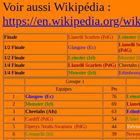
Voir aussi Wikipédia :
https://en.wikipedia.org
Finale
Llanelli Scarlets (PdG)
Leinster (
Llanelli S
1/2 Finale
Glasgow (Ec)
(PdG)
1/2 Finale
Leinster (Irl)
Munster (Ir
1/4 Finale
Llanelli Scarlets (PdG)
Cheetahs (
1/4 Finale
Munster (Irl)
Edimbourg
Groupe 1
Equipes
Pts
1
Glasgow (Ec)
76
Leinst
2
Munster (Irl)
69
Llanel
3
Cheetahs (Afs)
63
Edimb
4
Cardiff (PdG)
54
Ulster 
5
Opreys Neath-Swansea (PdG)
44
Trévise
6
Connacht (Irl)
39
Newpo