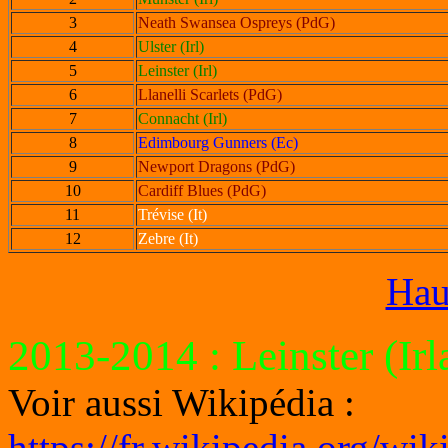
3
Neath Swansea Ospreys (PdG)
4
Ulster (Irl)
5
Leinster (Irl)
6
Llanelli Scarlets (PdG)
7
Connacht (Irl)
8
Edimbourg Gunners (Ec)
9
Newport Dragons (PdG)
10
Cardiff Blues (PdG)
11
Trévise (It)
12
Zebre (It)
Hau
2013-2014
: Leinster (Ir
Voir aussi Wikipédia :
https://fr.wikipedia.org/w