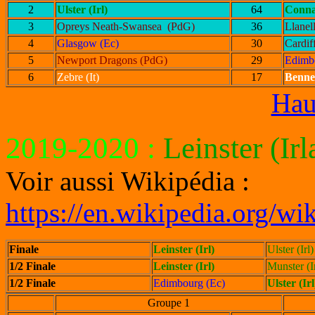
2
Ulster (Irl)
64
Connac
3
Opreys Neath-Swansea (PdG)
36
Llanel
4
Glasgow (Ec)
30
Cardif
5
Newport Dragons (PdG)
29
Edimb
6
Zebre (It)
17
Bennet
Hau
2019-2020
:
Leinster (Ir
Voir aussi Wikipédia :
https://en.wikipedia.org
Finale
Leinster (Irl)
Ulster (Irl)
1/2 Finale
Leinster (Irl)
Munster (Ir
1/2 Finale
Edimbourg (Ec)
Ulster (Irl
Groupe 1