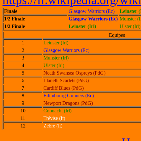
Finale
Glasgow Warriors (Ec)
Leinster (
1/2 Finale
Glasgow Warriors (Ec)
Munster (Ir
1/2 Finale
Leinster (Irl)
Ulster (Irl)
Equipes
1
Leinster (Irl)
2
Glasgow Warriors (Ec)
3
Munster (Irl)
4
Ulster (Irl)
5
Neath Swansea Ospreys (PdG)
6
Llanelli Scarlets (PdG)
7
Cardiff Blues (PdG)
8
Edimbourg Gunners (Ec)
9
Newport Dragons (PdG)
10
Connacht (Irl)
11
Trévise (It)
12
Zebre (It)