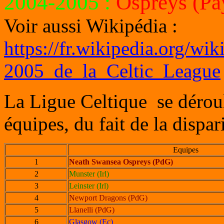
2004-2005
:
Ospreys (Pa
Voir aussi Wikipédia :
https://fr.wikipedia.org/wi
2005_de_la_Celtic_League
La Ligue Celtique se dérou
équipes, du fait de la dispa
Equipes
1
Neath Swansea Ospreys (PdG)
2
Munster (Irl)
3
Leinster (Irl)
4
Newport Dragons (PdG)
5
Llanelli (PdG)
6
Glasgow (Ec)