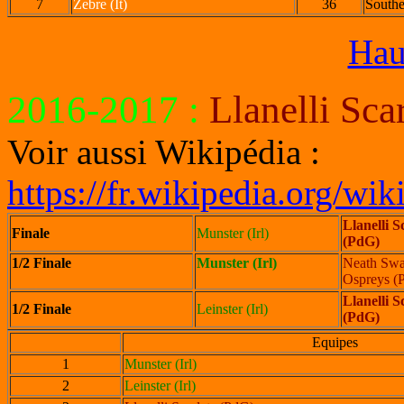
7
Zebre (It)
36
Southe
Hau
2016-2017
:
Llanelli Sca
Voir aussi Wikipédia :
https://fr.wikipedia.org/w
Llanelli S
Finale
Munster (Irl)
(PdG)
1/2 Finale
Munster (Irl)
Neath Swa
Ospreys (
Llanelli S
1/2 Finale
Leinster (Irl)
(PdG)
Equipes
1
Munster (Irl)
2
Leinster (Irl)