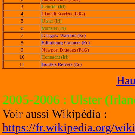
3
Leinster (Irl)
4
Llanelli Scarlets (PdG)
5
Ulster (Irl)
6
Munster (Irl)
7
Glasgow Warriors (Ec)
8
Edimbourg Gunners (Ec)
9
Newport Dragons (PdG)
10
Connacht (Irl)
11
Borders Reivers (Ec)
Hau
2005-2006
: Ulster (Irlan
Voir aussi Wikipédia :
https://fr.wikipedia.org/wi