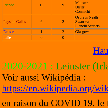
Munster
Irlande
13
9
Ulster
Connacht
Ospreys Neath
Pays de Galles
6
2
Swansea
Llanelli Scarlets
Ecosse
1
2
Glasgow
Italie
0
0
Hau
2020-2021
:
Leinster (Ir
Voir aussi Wikipédia :
https://en.wikipedia.org
en raison du COVID 19, le f