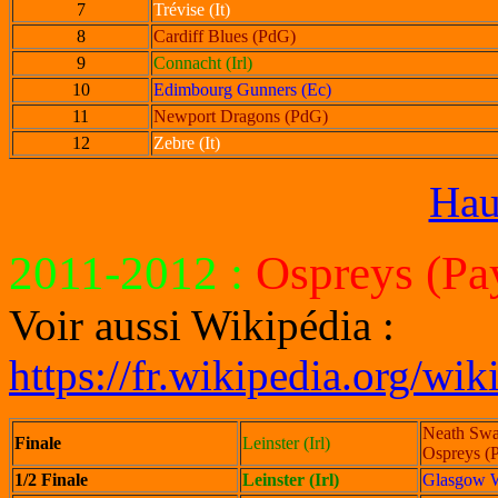
7
Trévise (It)
8
Cardiff Blues (PdG)
9
Connacht (Irl)
10
Edimbourg Gunners (Ec)
11
Newport Dragons (PdG)
12
Zebre (It)
Hau
2011-2012
:
Ospreys (Pay
Voir aussi Wikipédia :
https://fr.wikipedia.org/w
Neath Swa
Finale
Leinster (Irl)
Ospreys (
1/2 Finale
Leinster (Irl)
Glasgow W