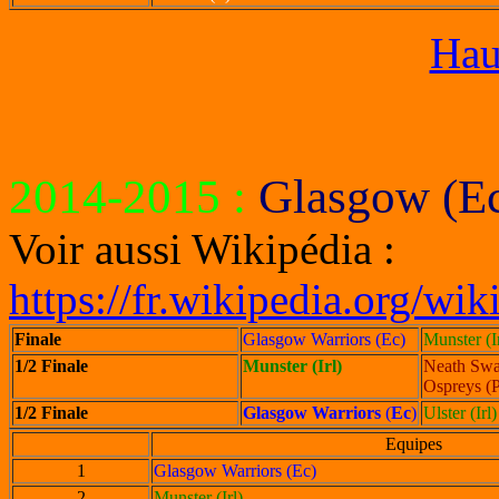
Hau
2014-2015
:
Glasgow (Ec
Voir aussi Wikipédia :
https://fr.wikipedia.org/w
Finale
Glasgow Warriors (Ec)
Munster (Ir
1/2 Finale
Munster (Irl)
Neath Swa
Ospreys (
1/2 Finale
Glasgow Warriors
(
Ec
)
Ulster (Irl)
Equipes
1
Glasgow Warriors (Ec)
2
Munster (Irl)