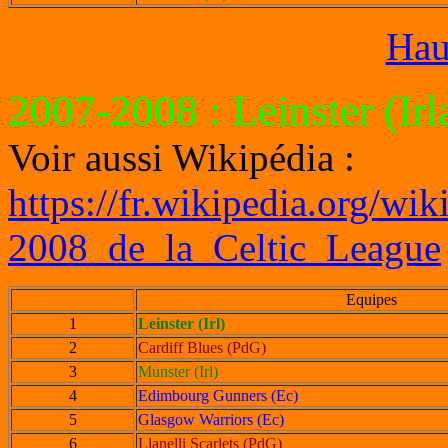
Hau
2007-2008
: Leinster (Ir
Voir aussi Wikipédia :
https://fr.wikipedia.org/wi
2008_de_la_Celtic_League
Equipes
1
Leinster (Irl)
2
Cardiff Blues (PdG)
3
Munster (Irl)
4
Edimbourg Gunners (Ec)
5
Glasgow Warriors (Ec)
6
Llanelli Scarlets (PdG)