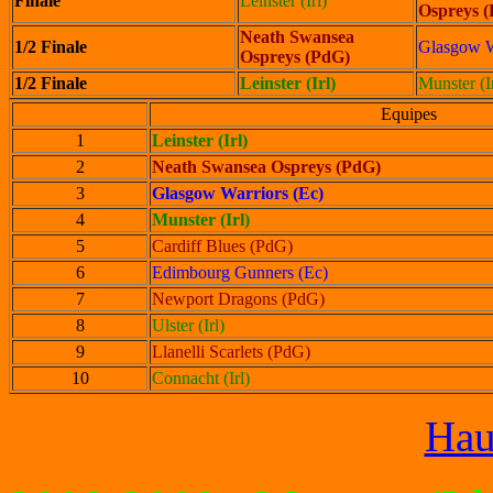
Finale
Leinster (Irl)
Ospreys 
Neath Swansea
1/2 Finale
Glasgow W
Ospreys (PdG)
1/2 Finale
Leinster (Irl)
Munster (I
Equipes
1
Leinster (Irl)
2
Neath Swansea Ospreys (PdG)
3
Glasgow Warriors (Ec)
4
Munster (Irl)
5
Cardiff Blues (PdG)
6
Edimbourg Gunners (Ec)
7
Newport Dragons (PdG)
8
Ulster (Irl)
9
Llanelli Scarlets (PdG)
10
Connacht (Irl)
Hau