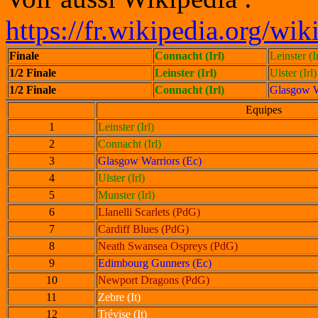
https://fr.wikipedia.org/w
Finale
Connacht
(Irl)
Leinster (Ir
1/2 Finale
Leinster (Irl)
Ulster (Irl)
1/2 Finale
Connacht (Irl)
Glasgow W
Equipes
1
Leinster (Irl)
2
Connacht (Irl)
3
Glasgow Warriors (Ec)
4
Ulster (Irl)
5
Munster (Irl)
6
Llanelli Scarlets (PdG)
7
Cardiff Blues (PdG)
8
Neath Swansea Ospreys (PdG)
9
Edimbourg Gunners (Ec)
10
Newport Dragons (PdG)
11
Zebre (It)
12
Trévise (It)