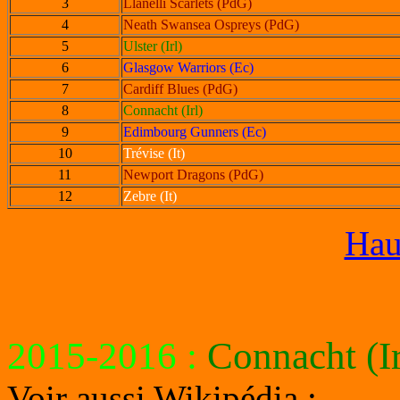
3
Llanelli Scarlets (PdG)
4
Neath Swansea Ospreys (PdG)
5
Ulster (Irl)
6
Glasgow Warriors (Ec)
7
Cardiff Blues (PdG)
8
Connacht (Irl)
9
Edimbourg Gunners (Ec)
10
Trévise (It)
11
Newport Dragons (PdG)
12
Zebre (It)
Hau
2015-2016
:
Connacht (Ir
Voir aussi Wikipédia :