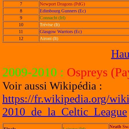
7
Newport Dragons (PdG)
8
Edimbourg Gunners (Ec)
9
Connacht (Irl)
10
Trévise (It)
11
Glasgow Warriors (Ec)
12
Aironi (It)
Hau
2009-2010
:
Ospreys (Pa
Voir aussi Wikipédia :
https://fr.wikipedia.org/wi
2010_de_la_Celtic_League
Neath Sw