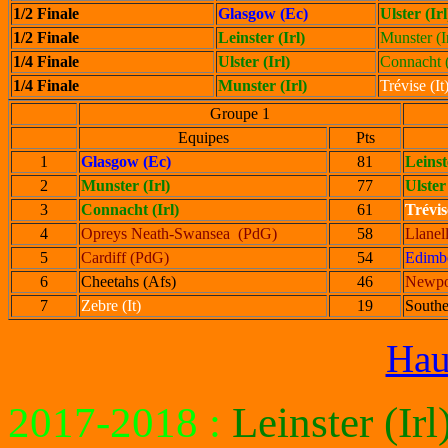
1/2 Finale
Glasgow (Ec)
Ulster (Irl
1/2 Finale
Leinster (Irl)
Munster (Ir
1/4 Finale
Ulster (Irl)
Connacht (
1/4 Finale
Munster (Irl)
Trévise (It
Groupe 1
Equipes
Pts
1
Glasgow (Ec)
81
Leinst
2
Munster (Irl)
77
Ulster
3
Connacht (Irl)
61
Trévis
4
Opreys Neath-Swansea (PdG)
58
Llanel
5
Cardiff (PdG)
54
Edimb
6
Cheetahs (Afs)
46
Newpo
7
Zebre (It)
19
Southe
Hau
2017-2018
:
Leinster (Irl