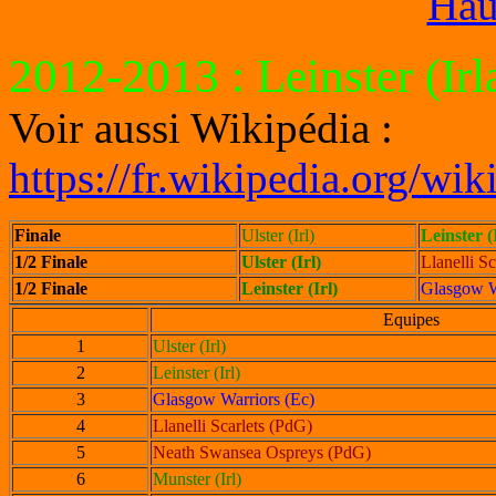
Hau
2012-2013
: Leinster (Ir
Voir aussi Wikipédia :
https://fr.wikipedia.org/w
Finale
Ulster (Irl)
Leinster (
1/2 Finale
Ulster (Irl)
Llanelli S
1/2 Finale
Leinster (Irl)
Glasgow W
Equipes
1
Ulster (Irl)
2
Leinster (Irl)
3
Glasgow Warriors (Ec)
4
Llanelli Scarlets (PdG)
5
Neath Swansea Ospreys (PdG)
6
Munster (Irl)