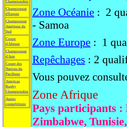
Championship
Zone Océanie
: 2 qua
Championnat
d'Europe
- Samoa
Championnat
Amérique du
Sud
Zone Europe
: 1 qua
Coupe
d'Afrique
Championnat
Repêchages
: 2 quali
d'Asie
Coupe des
Nations du
Vous pouvez consulte
Pacifique
Americas
Rugby
Zone Afrique
Championship
Autres
compétitions
Pays participants 
Zimbabwe, Tunisie,