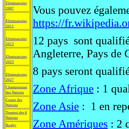
Eliminatoires
Vous pouvez égalemen
2007
https://fr.wikiped
Eliminatoires
2011
12 pays sont qualifié
Eliminatoires
2015
Angleterre, Pays de G
Eliminatoires
2023
8 pays seront qualifi
Eliminatoires
2027
Zone Afrique
: 1 qua
Championnat
des Nations
Coupe des
Zone Asie
: 1 en re
Nations
Tournoi des 6
Nations
Zone Amériques
: 2 
Rugby